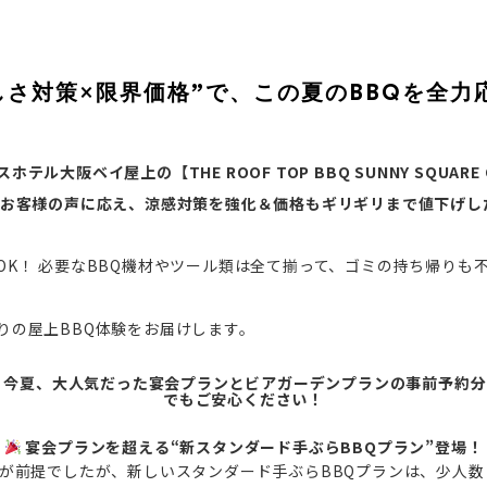
しさ対策×限界価格”で、この夏のBBQを全力
大阪ベイ屋上の【THE ROOF TOP BBQ SUNNY SQUARE 
うお客様の声に応え、涼感対策を強化＆価格もギリギリまで値下げし
OK！ 必要なBBQ機材やツール類は全て揃って、ゴミの持ち帰りも
りの屋上BBQ体験をお届けします。
、今夏、大人気だった宴会プランとビアガーデンプランの事前予約
でもご安心ください！
宴会プランを超える“新スタンダード手ぶらBBQプラン”登場！
が前提でしたが、新しいスタンダード手ぶらBBQプランは、少人数