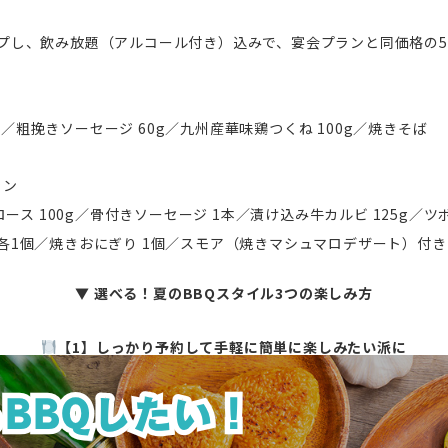
プし、飲み放題（アルコール付き）込みで、宴会プランと同価格の5,
0g／粗挽きソーセージ 60g／九州産華味鶏つくね 100g／焼きそば
ラン
ロース 100g／骨付きソーセージ 1本／漬け込み牛カルビ 125g／ツ
各1個／焼きおにぎり 1個／スモア（焼きマシュマロデザート）付き
▼ 選べる！夏のBBQスタイル3つの楽しみ方
【1】しっかり予約して手軽に簡単に楽しみたい派に